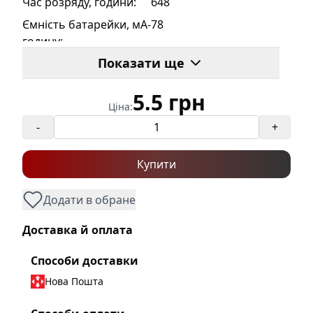
Час розряду, години
:
648
Ємність батарейки, мА-
78
годину
:
Показати ще
Розміри
:
D11.6mm-H3.1mm
Вага
:
1.2г
5.5 грн
Ціна:
Кількість в упаковці
:
10шт
-
+
Робоча напруга
:
12 V
Бренд
:
VIDEX
Купити
Додати в обране
Доставка й оплата
Способи доставки
Нова Пошта