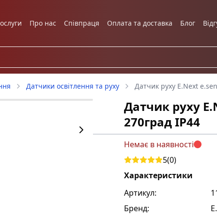
ослуги
Про нас
Співпраця
Оплата та доставка
Блог
Відг
ння
Датчики освітлення та руху
Датчик руху E.Next e.sen
Датчик руху E.N
270град IP44
Немає в наявності
5
(
0
)
Характеристики
Артикул:
1
Бренд
:
E