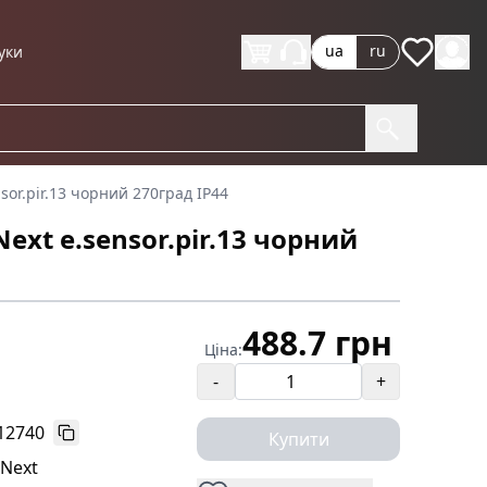
ua
ru
уки
sor.pir.13 чорний 270град IP44
ext e.sensor.pir.13 чорний
488.7 грн
Ціна:
-
+
12740
Купити
.Next