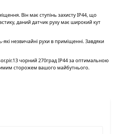
міщення. Він має ступінь захисту IP44, що
астику, даний датчик руху має широкий кут
-які незвичайні рухи в приміщенні. Завдяки
sor.pir.13 чорний 270град IP44 за оптимальною
идимим сторожем вашого майбутнього.