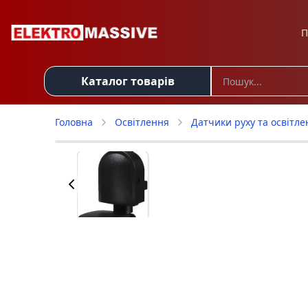
П
Каталог товарів
Головна
Освітлення
Датчики руху та освітле