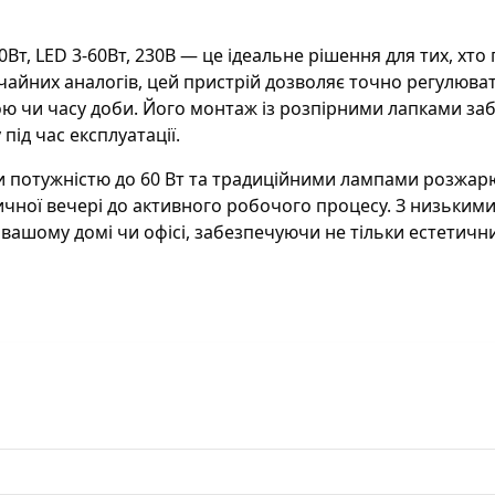
навантаженні
:
Діаметр осі
:
4
т, LED 3-60Вт, 230В — це ідеальне рішення для тих, хто
ичайних аналогів, цей пристрій дозволяє точно регулюва
Регульовані 230 V LED
3
ою чи часу доби. Його монтаж із розпірними лапками за
лампи
:
ід час експлуатації.
230 V лампи
2
розжарювання та
 потужністю до 60 Вт та традиційними лампами розжарю
галогенові лампи
:
нтичної вечері до активного робочого процесу. З низьки
ашому домі чи офісі, забезпечуючи не тільки естетични
Перетин
0
струмопровідної
жили
:
Електронні
2
трансформатори
:
Бренд
:
B
Матеріал
:
П
Колір
:
Н
Робоча напруга
:
2