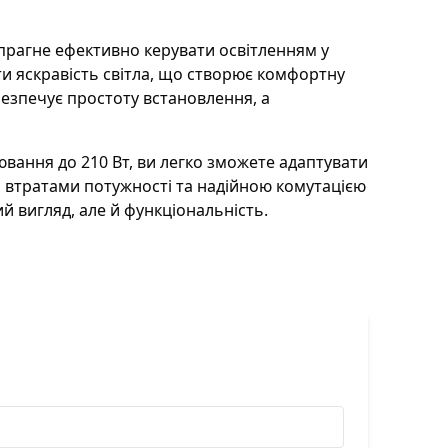
 мм
 прагне ефективно керувати освітленням у
ти яскравість світла, що створює комфортну
…60 W
безпечує простоту встановлення, а
0…210 W
вання до 210 Вт, ви легко зможете адаптувати
ми втратами потужності та надійною комутацією
й вигляд, але й функціональність.
,5…4 мм²
0…210 W
erker
ластик/метал
е передбачено
30 V