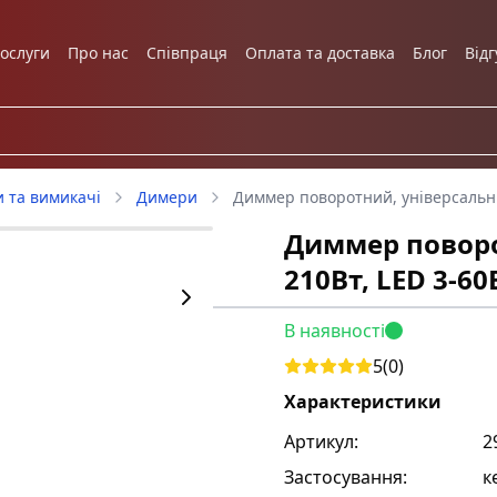
ослуги
Про нас
Співпраця
Оплата та доставка
Блог
Відг
и та вимикачі
Димери
Диммер поворотний, універсальни
Диммер поворо
210Вт, LED 3-60
В наявності
5
(
0
)
Характеристики
Артикул:
2
Застосування
:
к