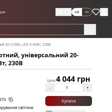
ua
ru
уки
й 20-210Вт, LED 3-60Вт, 230В
тний, універсальний 20-
Вт, 230В
4 044 грн
Ціна:
-
+
973
Купити
ерування світлом