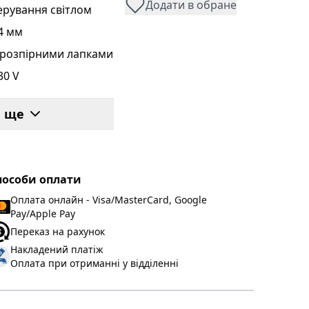
Додати в обране
ерування світлом
4 мм
 розпірними лапками
30 V
ак
и ще
0/60 Hz
ахист від короткого
амикання та
еревантаження,
пособи оплати
лектронний
Оплата онлайн - Visa/MasterCard, Google
апобіжник
Pay/Apple Pay
0…210 VA
Переказ на рахунок
Накладений платіж
Оплата при отриманні у відділенні
 2 W