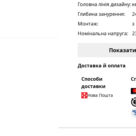
Головна лінія дизайну
:
к
Глибина занурення
:
2
Монтаж
:
з
Номінальна напруга
:
2
Без галогену
:
т
Показат
Частота
:
5
Запобіжник
:
з
Доставка й оплата
з
п
Способи
С
е
доставки
з
Нова Пошта
Регульовані
2
електромагнітні
трансформатори
:
Втрати потужності
≈
при повному