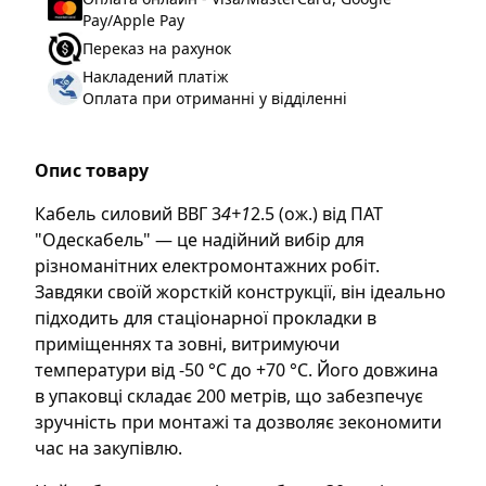
Перетин жив
:
4 кв.мм
Pay/Apple Pay
Скрутка жил
:
Ні
Переказ на рахунок
Накладений платіж
Термоізоляція
:
Полівінілхлорид
Оплата при отриманні у відділенні
Тип зовнішньої
Світлотермостійка
оболонки
:
Опис товару
Форма перерізу
:
Кругла
Номінальна напруга
660 В
Кабель силовий ВВГ 3
4+1
2.5 (ож.) від ПАТ
Un, В
:
"Одескабель" — це надійний вибір для
різноманітних електромонтажних робіт.
Номінальне струмове
47 А
Завдяки своїй жорсткій конструкції, він ідеально
навантаження, не
підходить для стаціонарної прокладки в
більше
:
приміщеннях та зовні, витримуючи
Матеріал
Мідь
температури від -50 °C до +70 °C. Його довжина
струмопровідної жили
:
в упаковці складає 200 метрів, що забезпечує
Тип кабелю
:
Силовий
зручність при монтажі та дозволяє зекономити
час на закупівлю.
Бренд
:
Одескабель