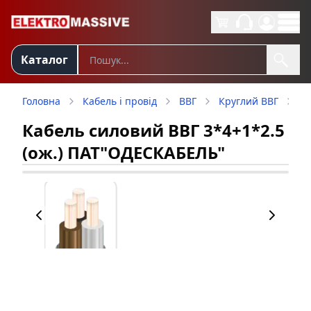
Каталог
Головна
Кабель і провід
ВВГ
Круглий ВВГ
К
Кабель силовий ВВГ 3*4+1*2.5
(ож.) ПАТ"ОДЕСКАБЕЛЬ"