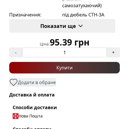
самозатухаючий)
Призначення
:
під дюбель CTH-3A
D
:
20
Показати ще
H
:
27
95.39 грн
W
:
27
Ціна:
Вага
:
0.073
-
+
Кількість в пачці
:
50
Купити
Кіл-ть в ящику
:
150
Бренд
:
Takel
Додати в обране
Об'єм ящику, м?
:
0.057
Доставка й оплата
Колір
:
Чорний
Способи доставки
Нова Пошта