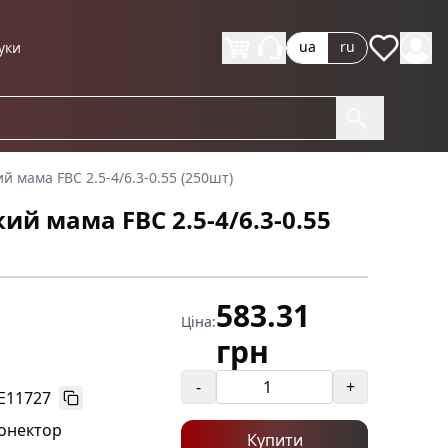
ua
ru
уки
й мама FBC 2.5-4/6.3-0.55 (250шт)
ий мама FBC 2.5-4/6.3-0.55
583.31
Ціна:
грн
-
+
E11727
онектор
Купити