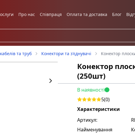
ослуги
Про нас
Співпраця
Оплата та доставка
Блог
Відг
кабелів та труб
Конектори та з'єднувачі
Конектор плоски
Конектор плоск
(250шт)
В наявності
5
(
0
)
Характеристики
Артикул:
R
Найменування
К