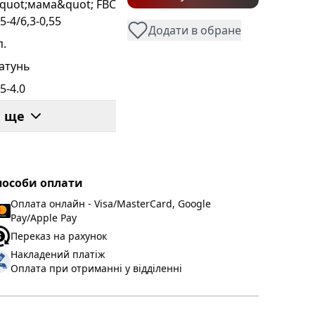
quot;мама&quot; FBC
,5-4/6,3-0,55
Додати в обране
п.
атунь
.5-4.0
и ще
.55
.4
.38
пособи оплати
.4
Оплата онлайн - Visa/MasterCard, Google
eliance
Pay/Apple Pay
Переказ на рахунок
Накладений платіж
Оплата при отриманні у відділенні