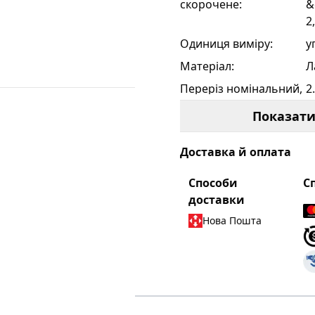
скорочене
:
&
2
Одиниця виміру
:
у
Матеріал
:
Л
Переріз номінальний,
2
мм
:
Показат
H
:
0
L
:
7
Доставка й оплата
T
:
0
Способи
С
W
:
7
доставки
Бренд
:
R
Нова Пошта