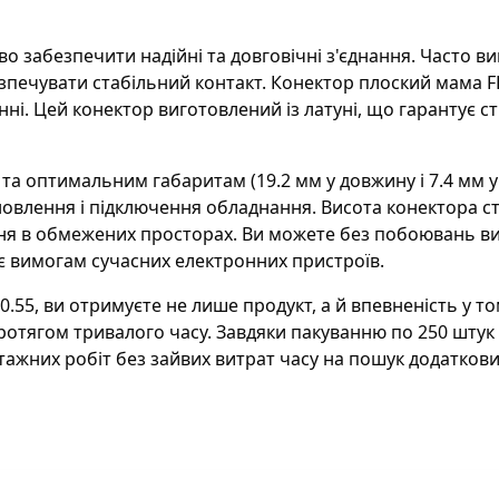
 забезпечити надійні та довговічні з'єднання. Часто ви
печувати стабільний контакт. Конектор плоский мама FB
нні. Цей конектор виготовлений із латуні, що гарантує сті
та оптимальним габаритам (19.2 мм у довжину і 7.4 мм у 
овлення і підключення обладнання. Висота конектора с
я в обмежених просторах. Ви можете без побоювань ви
ає вимогам сучасних електронних пристроїв.
.55, ви отримуєте не лише продукт, а й впевненість у то
отягом тривалого часу. Завдяки пакуванню по 250 штук 
ажних робіт без зайвих витрат часу на пошук додатков