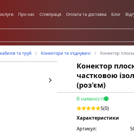
ослуги
Про нас
Співпраця
Оплата та доставка
Блог
Відг
кабелів та труб
Конектори та з'єднувачі
Конектор плоски
Конектор плос
частковою ізол
(роз'єм)
В наявності
5
(
0
)
Характеристики
Артикул:
5