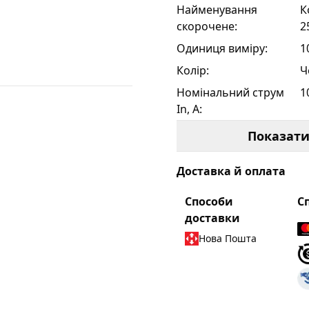
Найменування
К
скорочене
:
2
Одиниця виміру
:
1
Колір
:
Ч
Номінальний струм
1
In, А
:
Переріз номінальний,
0
Показат
мм
:
d
:
1
Доставка й оплата
H
:
0
Способи
С
L
:
2
доставки
L?
:
1
Нова Пошта
T
:
0
W
:
6
Кількість в пачці
:
1