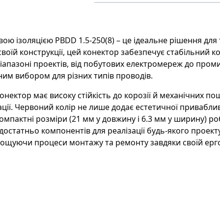
Бренд
:
T
Матеріал
:
Л
П
ою ізоляцією PBDD 1.5-250(8) – це ідеальне рішення для 
воїй конструкції, цей конектор забезпечує стабільний к
апазоні проектів, від побутових електромереж до проми
ним вибором для різних типів проводів.
конектор має високу стійкість до корозії й механічних 
ції. Червоний колір не лише додає естетичної приваблив
омпактні розміри (21 мм у довжину і 6.3 мм у ширину) р
достатньо компонентів для реалізації будь-якого проект
рощуючи процеси монтажу та ремонту завдяки своїй ерго