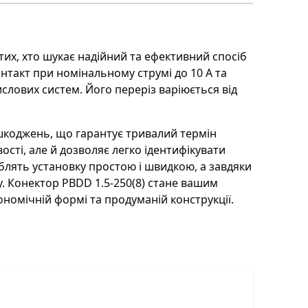
akel
атунь з покриттям;
ВХ
тих, хто шукає надійний та ефективний спосіб
онтакт при номінальному струмі до 10 А та
слових систем. Його переріз варіюється від
пошкоджень, що гарантує тривалий термін
ості, але й дозволяє легко ідентифікувати
облять установку простою і швидкою, а завдяки
у. Конектор PBDD 1.5-250(8) стане вашим
номічній формі та продуманій конструкції.