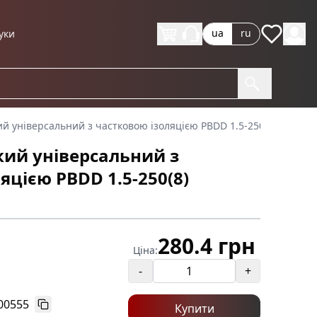
ua
ru
уки
й універсальний з частковою ізоляцією PBDD 1.5-250(8) (роз'єм)
кий універсальний з
яцією PBDD 1.5-250(8)
280.4 грн
Ціна:
-
+
00555
Купити