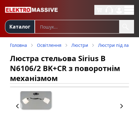
Каталог
Головна
Освітлення
Люстри
Люстри під лампу
Люстра стельова Sirius B
N6106/2 BK+CR з поворотнім
механізмом