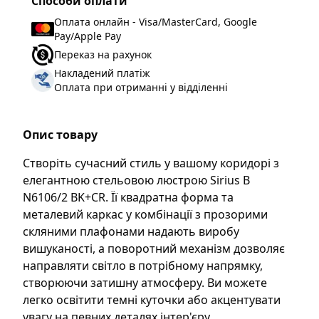
Способи оплати
Стиль
:
Сучасний стиль
Оплата онлайн - Visa/MasterCard, Google
Тип цоколя
:
Е27
Pay/Apple Pay
Переказ на рахунок
Форма люстри
:
Квадратна
Накладений платіж
Оплата при отриманні у відділенні
Опис товару
Створіть сучасний стиль у вашому коридорі з
елегантною стельовою люстрою Sirius B
N6106/2 BK+CR. Її квадратна форма та
металевий каркас у комбінації з прозорими
скляними плафонами надають виробу
вишуканості, а поворотний механізм дозволяє
направляти світло в потрібному напрямку,
створюючи затишну атмосферу. Ви можете
легко освітити темні куточки або акцентувати
увагу на певних деталях інтер'єру.