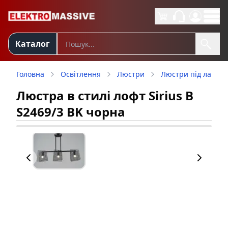
Каталог
Головна
Освітлення
Люстри
Люстри під лампу
Люстра в стилі лофт Sirius B
S2469/3 BK чорна