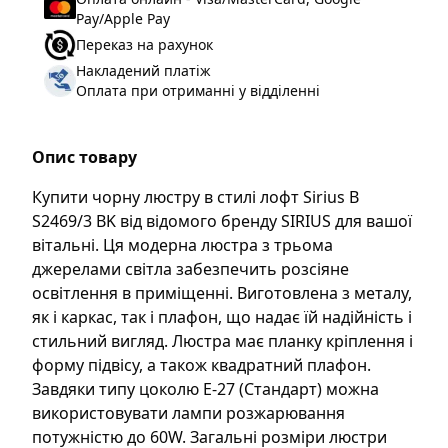
Тип цоколя
:
Е27
Pay/Apple Pay
Переказ на рахунок
Накладений платіж
Оплата при отриманні у відділенні
Опис товару
Купити чорну люстру в стилі лофт Sirius B
S2469/3 BK від відомого бренду SIRIUS для вашої
вітальні. Ця модерна люстра з трьома
джерелами світла забезпечить розсіяне
освітлення в приміщенні. Виготовлена з металу,
як і каркас, так і плафон, що надає їй надійність і
стильний вигляд. Люстра має планку кріплення і
форму підвісу, а також квадратний плафон.
Завдяки типу цоколю E-27 (Стандарт) можна
використовувати лампи розжарювання
потужністю до 60W. Загальні розміри люстри