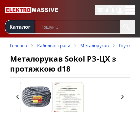
Каталог
Головна
Кабельні траси
Металорукав
Гнучкий 
Металорукав Sokol РЗ-ЦХ з
протяжкою d18