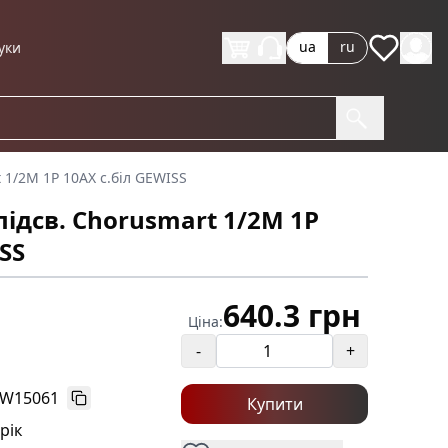
ua
ru
уки
t 1/2M 1P 10AX с.біл GEWISS
/підсв. Chorusmart 1/2M 1P
SS
640.3 грн
Ціна:
-
+
W15061
Купити
 рік