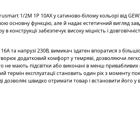
Бренд
:
U
Наявність підсвітки
:
з
rusmart 1/2M 1P 10AX у сатиново-білому кольорі від GE
свою основну функцію, але й надає естетичний вигляд за
в конструкції забезпечує високу міцність і довговічніс
16А та напрузі 230В, вимикач здатен впоратися з більш
 створює додатковий комфорт у темряві, дозволяючи легко
то не мають підсвітки або виконані в менш привабливих
ий термін експлуатації становить один рік з моменту по
аді дозволяє швидко отримати товар і встановити його у в