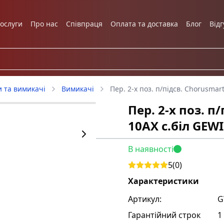
ослуги
Про нас
Співпраця
Оплата та доставка
Блог
Відг
и та вимикачі
Вимикачі
Пер. 2-х поз. п/підсв. Chorusmar
Пер. 2-х поз. п
10AX с.біл GEWI
В наявності
5
(
0
)
Характеристики
Артикул:
G
Гарантійний строк
1