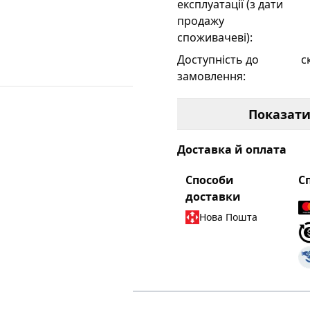
експлуатації (з дати
продажу
споживачеві)
:
Доступність до
с
замовлення
:
Кількість модулів
:
1
Показат
Колір
:
с
Колекція
:
C
Доставка й оплата
Матеріал корпусу
:
т
Способи
С
Номінальна робоча
2
доставки
напруга змінного
Нова Пошта
струму частотою
мережі 50/60 Гц Ue, В
:
Номінальний струм
1
In, А
:
Тип вимикача
:
к