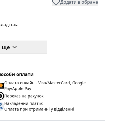
Додати в обране
кладська
/2
и ще
атиновий білий
HORUSMART
ехнополімер
пособи оплати
30
Оплата онлайн - Visa/MasterCard, Google
Pay/Apple Pay
Переказ на рахунок
Накладений платіж
6
Оплата при отриманні у відділенні
лавішний