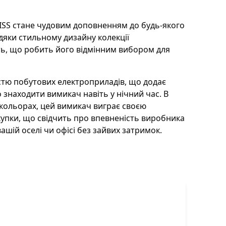
EC
 підсвіткою
WISS стане чудовим доповненням до будь-якого
вдяки стильному дизайну колекції
ть, що робить його відмінним вибором для
істю побутових електроприладів, що додає
 знаходити вимикач навіть у нічний час. В
 кольорах, цей вимикач виграє своєю
купки, що свідчить про впевненість виробника
ашій оселі чи офісі без зайвих затримок.