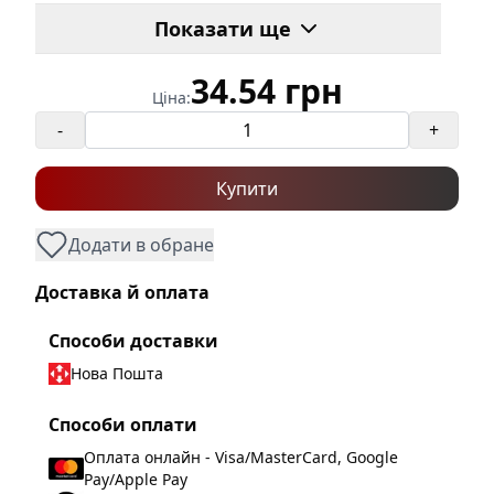
Кількість в пачці
:
100
Показати ще
Бренд
:
Takel
34.54 грн
Колір
:
Червоний
Ціна:
-
+
Купити
Додати в обране
Доставка й оплата
Способи доставки
Нова Пошта
Способи оплати
Оплата онлайн - Visa/MasterCard, Google
Pay/Apple Pay