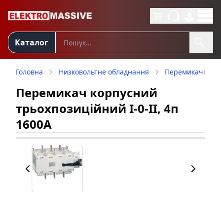
Каталог
Головна
Низковольтне обладнання
Перемикачі на
Перемикач корпусний
трьохпозиційний I-0-II, 4п
1600А