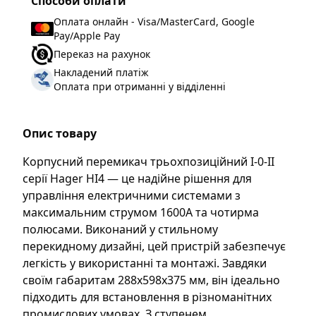
Способи оплати
Оплата онлайн - Visa/MasterCard, Google
Pay/Apple Pay
Переказ на рахунок
Накладений платіж
Оплата при отриманні у відділенні
Опис товару
Корпусний перемикач трьохпозиційний I-0-II
серії Hager HI4 — це надійне рішення для
управління електричними системами з
максимальним струмом 1600А та чотирма
полюсами. Виконаний у стильному
перекидному дизайні, цей пристрій забезпечує
легкість у використанні та монтажі. Завдяки
своїм габаритам 288х598х375 мм, він ідеально
підходить для встановлення в різноманітних
промислових умовах. З ступенем