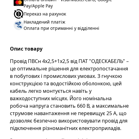
Pay/Apple Pay
Тип зовнішньої
Вологостійка
Переказ на рахунок
оболонки
:
Накладений платіж
Форма перерізу
:
Кругла
Оплата при отриманні у відділенні
Максимальна робоча
40 град.
температура
:
Опис товару
Мінімальна робоча
-25 град.
температура
:
Провід ПВСн 4х2,5+1х2,5 від ПАТ "ОДЕСКАБЕЛЬ" –
це оптимальне рішення для електропостачання
Мінімальний радіус
60 мм
в побутових і промислових умовах. З гнучкою
вигину
:
конструкцією та водостійкою оболонкою, цей
Номінальна напруга
660 В
кабель легко монтується навіть у
Un, В
:
важкодоступних місцях. Його номінальна
Номінальне струмове
25 А
робоча напруга становить 660 В, а максимальне
навантаження, не
струмове навантаження не перевищує 25 А, що
більше
:
дозволяє безпечно використовувати провід для
підключення різноманітних електроприладів.
Бренд
:
Одескабель