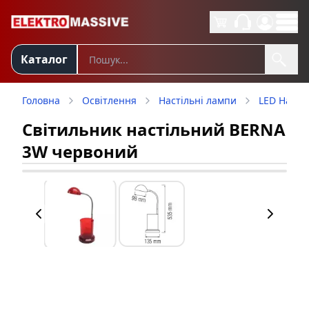
Каталог
Головна
Освітлення
Настільні лампи
LED Настіл
Світильник настільний BERNA
3W червоний