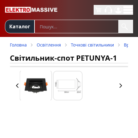
Каталог
Головна
Освітлення
Точкові світильники
Врізні
Світильник-спот PETUNYA-1