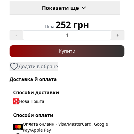
Врізний отвір
:
93мм х 93мм
Показати ще
Напруга
:
220-240V/50-60Hz
Потужність
:
max. 50W
252 грн
Ціна:
Кількість в упаковці
:
1 шт.
-
+
Розміри(ДхШхВ)
:
100мм x 100мм x 32мм
Тип
:
Врізний
Купити
Ступінь захисту
:
IP 20
Додати в обране
Колір
:
Чорний
Доставка й оплата
Способи доставки
Нова Пошта
Способи оплати
Оплата онлайн - Visa/MasterCard, Google
Pay/Apple Pay