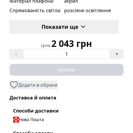
Матеріал плафона
:
акрил
Спрямованість світла
:
розсіяне освітлення
Тип кріплення
:
планка кріплення
Показати ще
Пульт
:
Так
Бренд
:
SIRIUS
2 043 грн
Ціна:
Призначення
:
дитяча
-
+
Стиль
:
Модерн
Діамметр люстри, мм
:
400
Купити
Тип люстри
:
світлодіодні
Додати в обране
Тип використовуваної
вбудовані світлодіоди
лампи
:
Доставка й оплата
Тип цоколя
:
Діоди
Способи доставки
Регулювання
Так
яскравості
:
Нова Пошта
Особливості
:
RGB (різнокольорове