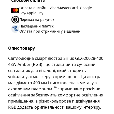
Способи оплати
підсвічування)
Оплата онлайн - Visa/MasterCard, Google
Потужність
:
48 W
Pay/Apple Pay
Форма люстри
:
Кругла
Переказ на рахунок
Накладений платіж
Оплата при отриманні у відділенні
Опис товару
Світлодіодна смарт люстра Sirius GLX-20028-400
48W Amber (RGB) - це стильний та сучасний
світильник для вітальні, який створить
унікальну атмосферу в приміщенні. Ця люстра
має діаметр 400 мм і виготовлена з металу з
акриловим плафоном. Її спрямоване розсіяне
освітлення забезпечить комфортне освітлення
приміщення, а різнокольорове підсвічування
RGB додасть оригінальності вашому інтер'єру.