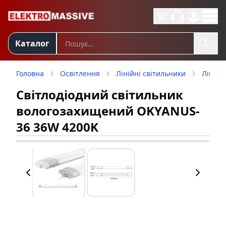
Каталог
Головна
Освітлення
Лінійні світильники
Лінійн
Світлодіодний світильник
вологозахищений OKYANUS-
36 36W 4200K