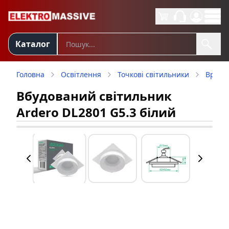
Каталог
Головна
Освітлення
Точкові світильники
Врізні
Вбудований світильник
Ardero DL2801 G5.3 білий