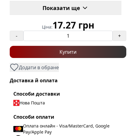
сталь
Показати ще
Номінальна напруга
600
ізоляції Ui, В
:
17.27 грн
Ціна:
Номінальний струм In,
25
А
:
-
+
Переріз номінальний,
0,5...2,5
мм
:
Купити
Розмір гвинта
:
M4
Додати в обране
Номінальна імпульсна
8000
напруга Uimp, В
:
Доставка й оплата
Робоча температура
:
-40...+50
Способи доставки
H
:
16.8
Нова Пошта
H?
:
2.5
Способи оплати
L
:
54.9
Оплата онлайн - Visa/MasterCard, Google
L?
:
12.3
Pay/Apple Pay