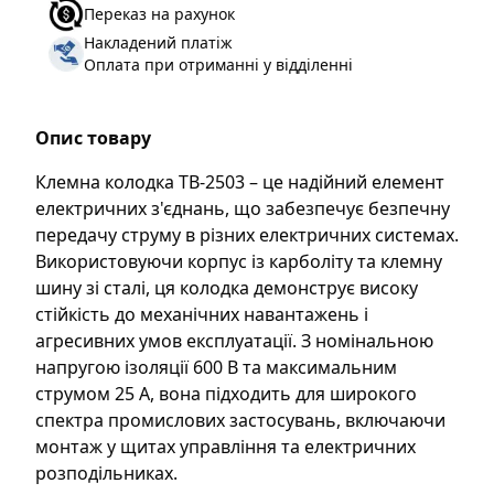
W
:
29.9
Переказ на рахунок
Кількість в пачці
:
50
Накладений платіж
Оплата при отриманні у відділенні
Бренд
:
Takel
Ступінь захисту
:
IP 00
Опис товару
Кількість полюсів
:
3P
Клемна колодка TB-2503 – це надійний елемент
електричних з'єднань, що забезпечує безпечну
передачу струму в різних електричних системах.
Використовуючи корпус із карболіту та клемну
шину зі сталі, ця колодка демонструє високу
стійкість до механічних навантажень і
агресивних умов експлуатації. З номінальною
напругою ізоляції 600 В та максимальним
струмом 25 А, вона підходить для широкого
спектра промислових застосувань, включаючи
монтаж у щитах управління та електричних
розподільниках.